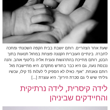
שעת אחר הצהריים. רותם יושבת בבית הקפה השכונתי ומחכה
לחברה. בינתיים העוברית הקטנה פוצחת במחול תנועות בתוך
הבטן, רותם מחייכת בהתרגשות ונענית אליה בליטוף אוהב. והנה
נכנסת נועה, גם היא כבר בחודש מתקדם. היא מתיישבת מול
רותם ונאנחת. “אוף. כאילו לא הספיק לי לעלות 15 קילו, עכשיו
גיליתי שיש לי גם סכרת היריון”. היא עוצרת […]
לידה קיסרית, לידה נרתיקית
והחיידקים שביניהן