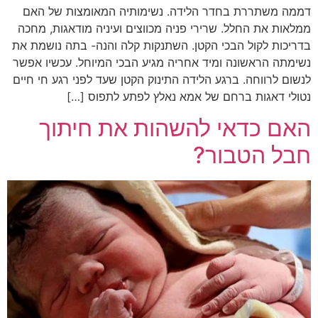
דממה משתררת בחדר הלידה. נשימותיה המאומצות של האם
ממלאות את החלל. שרירי פניה מכווצים ועיניה מודאגות, מחכה
בדריכות לקול הבכי הקטן. השתנקות קלה והנה- בתה נושמת את
נשימתה הראשונה ומיד אחריה מגיע הבכי המיוחל. עכשיו אפשר
לנשום לרווחה. ברגע הלידה התינוק הקטן שעד לפני רגע חי חיים
נטולי דאגות ברחם של אמא נאלץ לפתע לתפוס […]
האם כדאי להשהות את חיתוך
חבל הטבור?