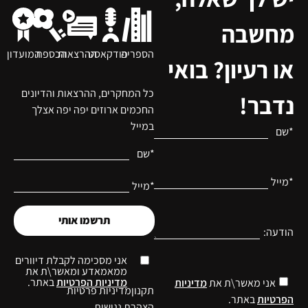
מחשבה
הספריה
פודקאסט
ההרצאות
הכספת
המועדון
או רעיון? בואי
כל המחקרים, ההרצאות והדיונים
נדבר!
החכמים ארוזים יפה יפה אצלך
במייל
*שם
*שם
*מייל
*מייל
תרשמו אותי
הודעה:
אני מסכימה לקבלת דיוורים
ממאמאדע ומאשר\ת את
מדיניות הפרטיות
באתר.
אני מאשר\ת את
מדיניות
תקנון
מדיניות פרטיות
הפרטיות
באתר.
הצהרת נגישות