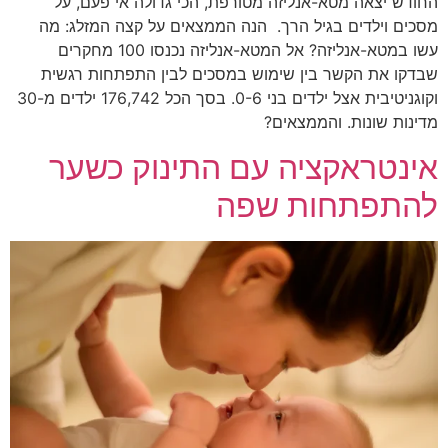
החודש יצאה מטא-אנליזה מטורפת, הכי גדולה אי פעם, על
מסכים וילדים בגיל הרך. הנה הממצאים על קצה המזלג: מה
עשו במטא-אנליזה? אל המטא-אנליזה נכנסו 100 מחקרים
שבדקו את הקשר בין שימוש במסכים לבין התפתחות רגשית
וקוגניטיבית אצל ילדים בני 0-6. בסך הכל 176,742 ילדים מ-30
מדינות שונות. והממצאים?
אינטראקציה עם התינוק כשער
להתפתחות שפה