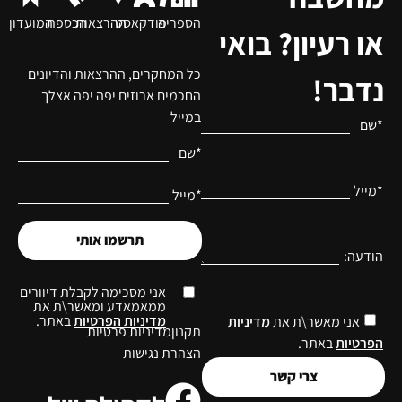
הספריה
פודקאסט
ההרצאות
הכספת
המועדון
או רעיון? בואי
כל המחקרים, ההרצאות והדיונים
נדבר!
החכמים ארוזים יפה יפה אצלך
במייל
*שם
*שם
*מייל
*מייל
תרשמו אותי
הודעה:
אני מסכימה לקבלת דיוורים
ממאמאדע ומאשר\ת את
מדיניות הפרטיות
באתר.
אני מאשר\ת את
מדיניות
תקנון
מדיניות פרטיות
הפרטיות
באתר.
הצהרת נגישות
צרי קשר