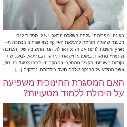
בפינה ”מפריכות“ עלתה השאלה הבאה: יש לי ספקות לגבי
הטענה שהנקה תורמת להעלאת האיי.קיו כמו שכתוב בכתבה מ-
ynet ואשמח לדעת אם זה נכון או לא. הנה התשובה שלי: הכתבה
מ-Ynet מתארת באופן מדויק את המחקר הברזילאי, למעט שתי
נקודות חשובות: תקציר המחקר: במחקר השתתפו 3493 בני 30,
אשר המידע על ההנקה שלהם תועד בילדותם. נבדקים […]
האם המסגרת החינוכית משפיעה
על היכולת ללמוד מטעויות?