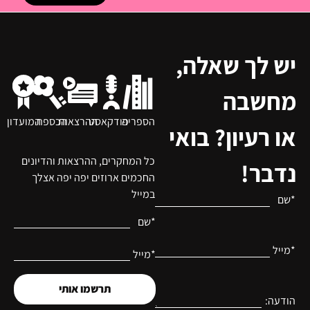
יש לך שאלה,
מחשבה
הספריה
פודקאסט
ההרצאות
הכספת
המועדון
או רעיון? בואי
כל המחקרים, ההרצאות והדיונים
נדבר!
החכמים ארוזים יפה יפה אצלך
במייל
*שם
*שם
*מייל
*מייל
תרשמו אותי
הודעה: