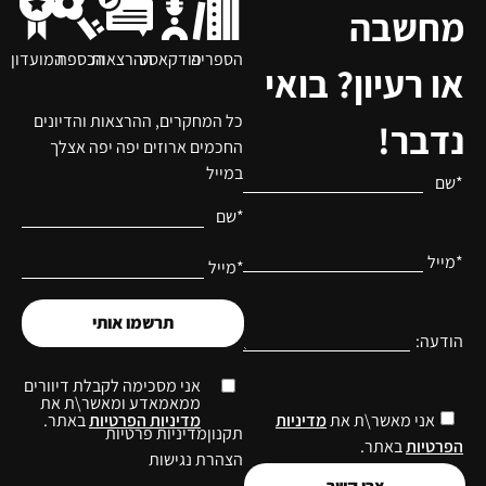
מחשבה
הספריה
פודקאסט
ההרצאות
הכספת
המועדון
או רעיון? בואי
כל המחקרים, ההרצאות והדיונים
נדבר!
החכמים ארוזים יפה יפה אצלך
במייל
*שם
*שם
*מייל
*מייל
תרשמו אותי
הודעה:
אני מסכימה לקבלת דיוורים
ממאמאדע ומאשר\ת את
מדיניות הפרטיות
באתר.
אני מאשר\ת את
מדיניות
תקנון
מדיניות פרטיות
הפרטיות
באתר.
הצהרת נגישות