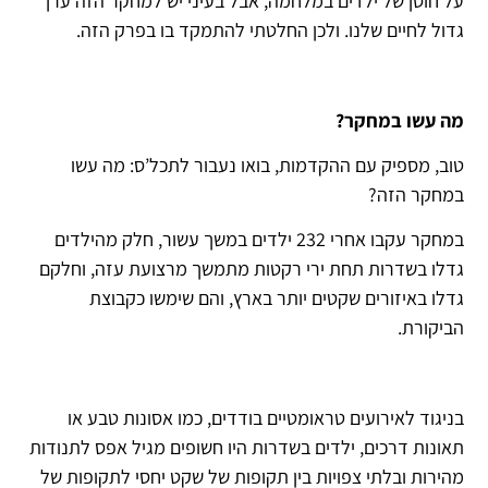
על חוסן של ילדים במלחמה, אבל בעיני יש למחקר הזה ערך
גדול לחיים שלנו. ולכן החלטתי להתמקד בו בפרק הזה.
מה עשו במחקר?
טוב, מספיק עם ההקדמות, בואו נעבור לתכל’ס: מה עשו
במחקר הזה?
במחקר עקבו אחרי 232 ילדים במשך עשור, חלק מהילדים
גדלו בשדרות תחת ירי רקטות מתמשך מרצועת עזה, וחלקם
גדלו באיזורים שקטים יותר בארץ, והם שימשו כקבוצת
הביקורת.
בניגוד לאירועים טראומטיים בודדים, כמו אסונות טבע או
תאונות דרכים, ילדים בשדרות היו חשופים מגיל אפס לתנודות
מהירות ובלתי צפויות בין תקופות של שקט יחסי לתקופות של