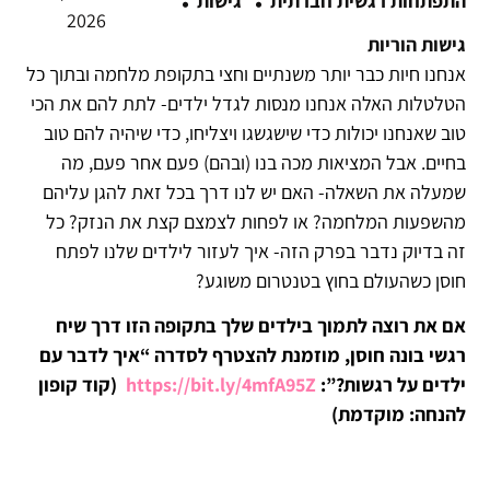
·
·
התפתחות רגשית חברתית
גישות
2026
גישות הוריות
אנחנו חיות כבר יותר משנתיים וחצי בתקופת מלחמה ובתוך כל
הטלטלות האלה אנחנו מנסות לגדל ילדים- לתת להם את הכי
טוב שאנחנו יכולות כדי שישגשגו ויצליחו, כדי שיהיה להם טוב
בחיים. אבל המציאות מכה בנו (ובהם) פעם אחר פעם, מה
שמעלה את השאלה- האם יש לנו דרך בכל זאת להגן עליהם
מהשפעות המלחמה? או לפחות לצמצם קצת את הנזק? כל
זה בדיוק נדבר בפרק הזה- איך לעזור לילדים שלנו לפתח
חוסן כשהעולם בחוץ בטנטרום משוגע?
אם את רוצה לתמוך בילדים שלך בתקופה הזו דרך שיח
רגשי בונה חוסן, מוזמנת להצטרף לסדרה “איך לדבר עם
ילדים על רגשות?”:
https://bit.ly/4mfA95Z
(קוד קופון
להנחה: מוקדמת)