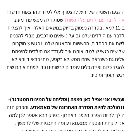
ההצעה השנייה שלי היא להצטרף אלי לסדרת הרצאות חדשה:
איך לדבר עם ילדים על רגשות?
שמתחילה ממש עוד מעט,
ב-11 למאי. בסדרה נעסוק בדיוק בנושאים האלה- איך להצליח
לדבר עם הילדים שלנו גם על נושאים מורכבים, מבלי להכניס
לשם את הפחדים, החששות והדאגות שלנו. נפגוש 3 חוקרות
של שיח רגשי שילמדו אותנו איך לעודד את הילדים להיפתח
אלינו גם כשנראה שהם ממש לא בקטע, מתי כדאי דווקא לא
להגיד כלום ואיזה כלים עומדים לרשותינו כדי לפתח איתם שיח
רגשי תומך ומיטיב.
ועכשיו אני אפיל כאן פצצה (וסליחה על המינוח המטרגר)-
זו הולכת להיות הסדרה האחרונה של מאמאדע.
והפרק הזה
הולך להיות הפרק הלפני האחרון- בפרק הבא אספר לכן למה
אני לוקחת הפסקה ממאמאדע ומה התכניות שלי להמשך.
אבל אם בא לכן לחוות מהקסם הזה, שבו הורים וחוקרים