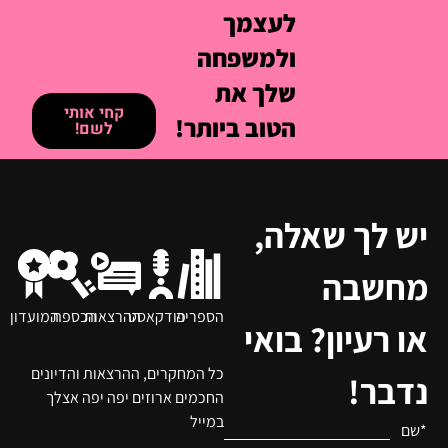
לא
הצטרפי
למועדון
בטוחה
מאמאדע+
איך כל
וגלי איך
הידע
להפוך את
המחקרי
הידע המדעי
הזה עוזר
לכלים
מעשיים
לך
שיעזרו לך
בתכל'ס?
ביום-יום עם