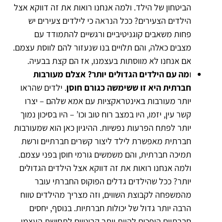
הביטחון של הילד. ולמה אנחנו רואות את זה דווקא אצל
הילדים הצעירים? ככל הנראה כי לילדים צעירים יש
פחות משאבים קוגניטיביים ורגשיים להתמודד עם
מצבים כאלה, והם תלויים בנו שנעזור להם לווסת עצמם.
אם אנחנו לא מווסתות בעצמנו, אז הם קצת בבעיה.
ו
מה עם הילדים הגדולים יותר? אצלם מעורבות
חברתית היא זו ששימשה כגורם חוסן
. ילדים שהראו
יותר מעורבות באינטראקציות עם אמא שלהם – יצרו
קשר עין, יזמו, היו במצב רוח טוב וכו’ – היו בסיכון נמוך
יותר לפתח הפרעות נפשיות. ההיגיון כאן הוא שמעורבות
חברתית מאפשרת לילד ליצור קשרים חברתיים ורשת
תמיכה חברתית, והם משמשים גורמי חוסן בפני עצמם.
ולמה אנחנו רואות את זה דווקא אצל הילדים הגדולים
יותר? ככל שהילדים גדלים הפוקוס החברתי עובר
מהמשפחה לקבוצת השווים, וזה מצריך מהילדים טווח
הרבה יותר גדול של יכולות חברתיות. בנוסף, יחסים
חברתיים הופכים להיות יותר קריטיים לתחושת העצמי