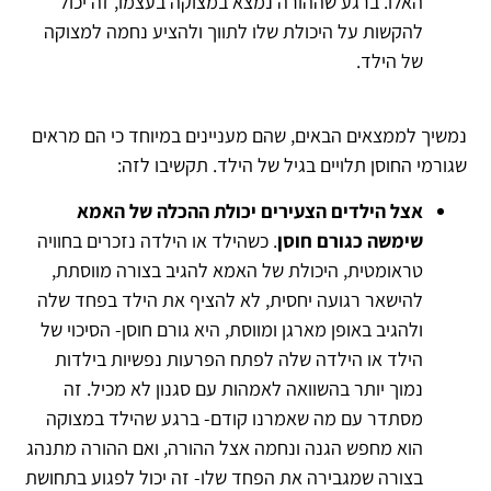
האלו. ברגע שההורה נמצא במצוקה בעצמו, זה יכול
להקשות על היכולת שלו לתווך ולהציע נחמה למצוקה
של הילד.
נמשיך לממצאים הבאים, שהם מעניינים במיוחד כי הם מראים
שגורמי החוסן תלויים בגיל של הילד. תקשיבו לזה:
אצל הילדים הצעירים יכולת ההכלה של האמא
שימשה כגורם חוסן
. כשהילד או הילדה נזכרים בחוויה
טראומטית, היכולת של האמא להגיב בצורה מווסתת,
להישאר רגועה יחסית, לא להציף את הילד בפחד שלה
ולהגיב באופן מארגן ומווסת, היא גורם חוסן- הסיכוי של
הילד או הילדה שלה לפתח הפרעות נפשיות בילדות
נמוך יותר בהשוואה לאמהות עם סגנון לא מכיל. זה
מסתדר עם מה שאמרנו קודם- ברגע שהילד במצוקה
הוא מחפש הגנה ונחמה אצל ההורה, ואם ההורה מתנהג
בצורה שמגבירה את הפחד שלו- זה יכול לפגוע בתחושת