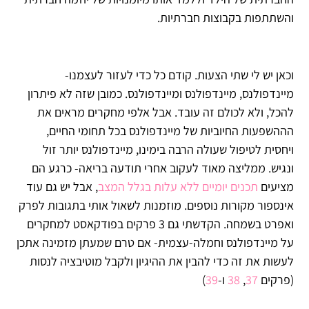
והשתתפות בקבוצות חברתיות.
וכאן יש לי שתי הצעות. קודם כל כדי לעזור לעצמנו-
מיינדפולנס, מיינדפולנס ומיינדפולנס. כמובן שזה לא פיתרון
להכל, ולא לכולם זה עובד. אבל אלפי מחקרים מראים את
הההשפעות החיוביות של מיינדפולנס בכל תחומי החיים,
ויחסית לטיפול שעולה הרבה בימינו, מיינדפולנס יותר זול
ונגיש. ממליצה מאוד לעקוב אחרי תודעה בריאה- כרגע הם
מציעים
תכנים יומיים ללא עלות בגלל המצב
, אבל יש גם עוד
אינספור מקורות נוספים. מוזמנות לשאול אותי בתגובות לפרק
ואפרט בשמחה. הקדשתי גם 3 פרקים בפודקאסט למחקרים
על מיינדפולנס וחמלה-עצמית- אם טרם שמעתן מזמינה אתכן
לעשות את זה כדי להבין את ההיגיון ולקבל מוטיבציה לנסות
(פרקים
37
,
38
ו-
39
)