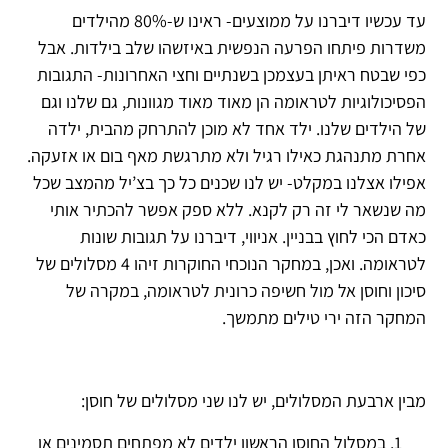
עד עכשיו דיברנו על ממוצעים- ראינו ש-80% מהילדים
משדרות פיתחו הפרעה הנפשית באיזשהו שלב בילדות. אבל
כפי שבטח ראיתן בעצמכן בשנתיים וחצי האחרונות- התגובות
הפסיכולוגיות לטראומה הן מאוד מאוד מגוונות, גם שלנו וגם
של הילדים שלנו. ילד אחד לא מוכן להתרחק מהבית, ילדה
אחרת מתנהגת כאילו רגיל ולא מתרגשת מאף בום או אזעקה.
אפילו אצלנו במקלט- יש לנו שכנים כל כך בצ’יל מהמצב שכל
מה שנשאר לי זה רק לקנא. ללא ספק אפשר להכתיר אותי
כאדם הכי לחוץ בבניין. אניווי, דיברנו על תגובות שונות
לטראומה. ואכן, במחקר הנוכחי החוקרות זיהו 4 מסלולים של
סיכון וחוסן אל מול חשיפה כרונית לטראומה, במקרה של
המחקר הזה ירי טילים מתמשך.
מבין ארבעת המסלולים, יש לנו שני מסלולים של חוסן:
במסלול החוסן הראשון ילדים לא מפתחים תסמינים או