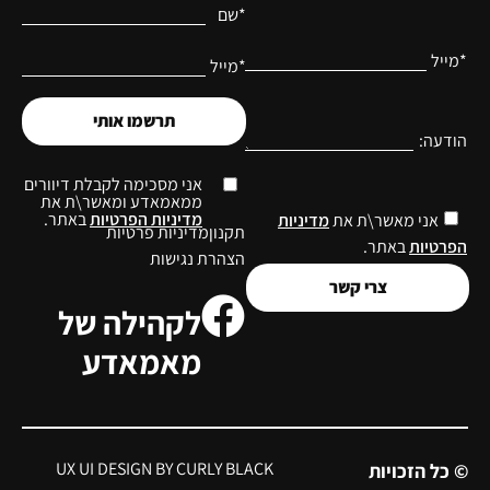
הילדים.
הצטרפי
עכשיו ותני
לעצמך
ולמשפחה
שלך את
קחי אותי
הטוב ביותר!
לשם!
יש לך שאלה,
מחשבה
הספריה
פודקאסט
ההרצאות
הכספת
המועדון
או רעיון? בואי