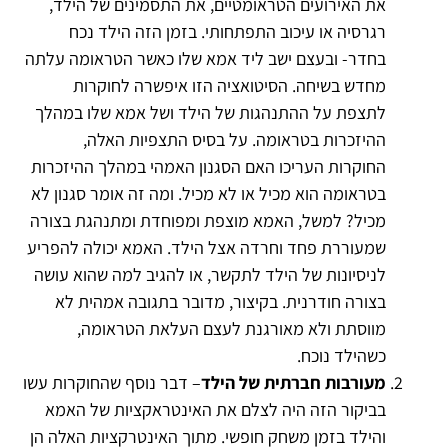
את האירועים הטראומטיים, את התסמינים של הילד,
רגרסיה או עיכוב התפתחותי. בזמן הזה הילד נכח
בחדר- ובעצם ישב ליד אמא שלו כאשר הטראומה עלתה
מחדש בשיחה. הסיטואציה הזו איפשרה לחוקרות
לתצפת על ההתנהגות של הילד ושל אמא שלו במהלך
ההיזכרות בטראומה. על בסיס התצפיות האלה,
החוקרות העריכו האם הסגנון האמהי במהלך ההיזכרות
בטראומה הוא מכיל או לא מכיל. ומה זה אומר סגנון לא
מכיל? למשל, האמא מוצפת ומפוחדת ומתנהגת בצורה
שמעוררת פחד וחרדה אצל הילד. האמא יכולה להפריע
לניסיונות של הילד לתקשר, או להגיב למה שהוא עושה
בצורה חודרנית. בקיצור, מדובר בתגובה אמהית לא
מווסתת ולא מאורגנת לעצם העלאת הטראומה,
כשהילד נוכח.
מעורבות חברתית של הילד
– דבר נוסף שהחוקרות עשו
בביקור הזה היה לצלם את האינטראקציות של האמא
והילד בזמן משחק חופשי. מתוך האינטרקציות האלה הן