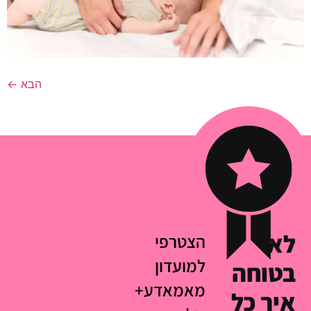
הבא
←
לא
הצטרפי
למועדון
בטוחה
מאמאדע+
איך כל