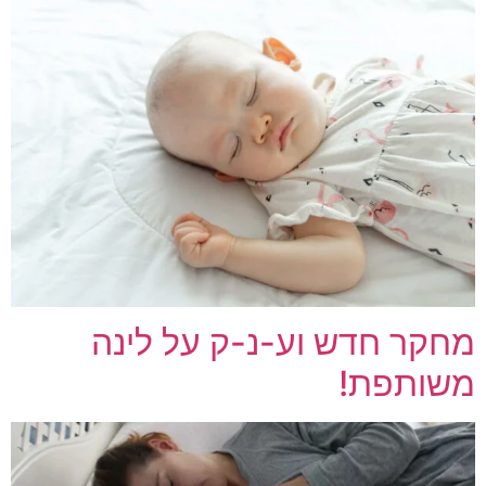
מחקר חדש וע-נ-ק על לינה
משותפת!