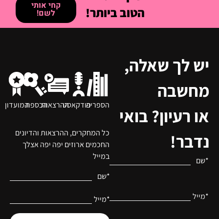
קחי אותי
הטוב ביותר!
לשם!
יש לך שאלה,
מחשבה
הספריה
פודקאסט
ההרצאות
הכספת
המועדון
או רעיון? בואי
כל המחקרים, ההרצאות והדיונים
נדבר!
החכמים ארוזים יפה יפה אצלך
במייל
*שם
*שם
*מייל
*מייל