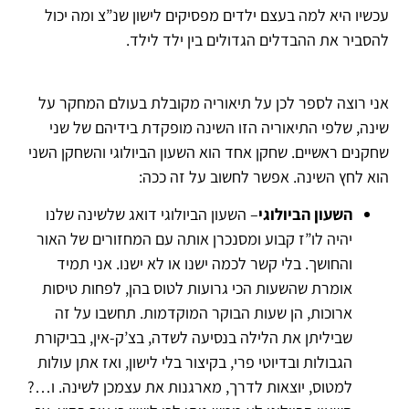
עכשיו היא למה בעצם ילדים מפסיקים לישון שנ”צ ומה יכול
להסביר את ההבדלים הגדולים בין ילד לילד.
אני רוצה לספר לכן על תיאוריה מקובלת בעולם המחקר על
שינה, שלפי התיאוריה הזו השינה מופקדת בידיהם של שני
שחקנים ראשיים. שחקן אחד הוא השעון הביולוגי והשחקן השני
הוא לחץ השינה. אפשר לחשוב על זה ככה:
השעון הביולוגי
– השעון הביולוגי דואג שלשינה שלנו
יהיה לו”ז קבוע ומסנכרן אותה עם המחזורים של האור
והחושך. בלי קשר לכמה ישנו או לא ישנו. אני תמיד
אומרת שהשעות הכי גרועות לטוס בהן, לפחות טיסות
ארוכות, הן שעות הבוקר המוקדמות. תחשבו על זה
שביליתן את הלילה בנסיעה לשדה, בצ’ק-אין, בביקורת
הגבולות ובדיוטי פרי, בקיצור בלי לישון, ואז אתן עולות
למטוס, יוצאות לדרך, מארגנות את עצמכן לשינה. ו…?