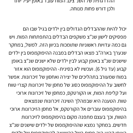
ההדרגתית של השנ”צים. המוח עובד באופן יעיל יותר
ולכן דורש פחות מנוחה.
יכול להיות שההבדלים הגדולים בין ילדים בגיל שבו הם
מפסיקים לישון שנ”צ משקפים הבדלים בהתפתחות המוח. ויש
גם כמה עדויות ראשוניות שתומכות בכיוון הזה. למשל, במחקר
שנערך בארה”ב מצאו הבדלים במבנה ההיפוקמפוס בין ילדים
שישנים שנ”צ באופן קבוע לבין ילדים שלא ישנים שנ”צ באופן
קבוע (עד גיל 6). ועכשיו לא בסינית- ההיפוקמפוס הוא אזור
במוח שמעורב בתהליכים של יצירה ואחסון של זיכרונות. אפשר
לחשוב על ההיפוקמפוס כסוג של מחסן של זיכרונות קצרי טווח
ועל קליפת המוח, או הקורטקס, כמחסן של זיכרונות ארוכי
טווח. הטענה היא שבמהלך השינה זיכרונות שנמצאים
בהיפוקמפוס עוברים אל הקורטקס, אל מחסן הזיכרונות ארוכי
הטווח, וכך בעצם מתפנה מקום בהיפוקמפוס לזיכרונות
חדשים. במחקר נמצא שההיפוקמפוס של ילדים שישנים שנ”צ
באופן קבוע היה פחות בשל בהשוואה להיפוקמפוס של ילדים