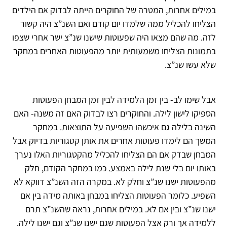
במילים אחרות, המטרה של החוקרים הייתה לבדוק אם הילדים
הצליחו להכליל ממה שלמדו יום קודם ואם השנ”צ היה קשור
לזה. מה שהם מצאו היה שפעוטות שישנו שנ”צ ישר אחרי שצפו
בתמונות הצליחו משמעותית יותר מהפעוטות האחרים במחקר
שלא עשו שנ”צ.
אבל שימו לב- בין זמן הלמידה לבין זמן המבחן הפעוטות
הספיקו לישון לילה. והחוקרים רצו לבדוק האם זה משנה- האם
השינה בלילה גם איכשהו השפיעה על התוצאות. במחקר
המשך הם לימדו פעוטות אחרים את אותן קטגוריות בדיוק אבל
המבחן שבדק אם הם הצליחו להכליל מהקטגוריות האלו נערך
באותו יום בלי שנת לילה באמצע. כמו במחקר הקודם, חלק
מהפעוטות ישנו שנ”צ וחלק לא. במקרה הזה השנ”צ דווקא לא
השפיע. כלומר הפעוטות הצליחו במבחן באותה מידה בין אם
ישנו שנ”צ ובין אם לא. במילים אחרות, נראה שהשנ”צ תרם
ללמידה אך ורק אצל הפעוטות שגם ישנו שנ”צ וגם ישנו לילה.