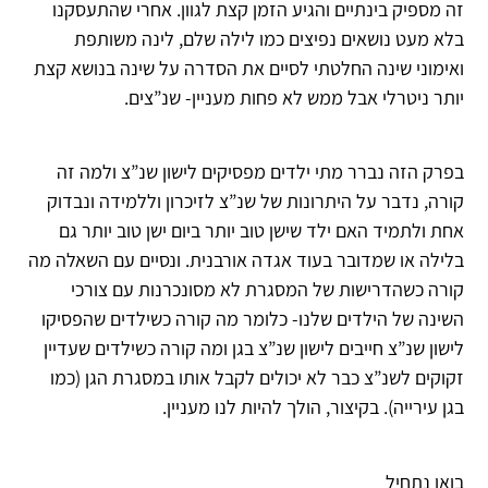
זה מספיק בינתיים והגיע הזמן קצת לגוון. אחרי שהתעסקנו
בלא מעט נושאים נפיצים כמו לילה שלם, לינה משותפת
ואימוני שינה החלטתי לסיים את הסדרה על שינה בנושא קצת
יותר ניטרלי אבל ממש לא פחות מעניין- שנ”צים.
בפרק הזה נברר מתי ילדים מפסיקים לישון שנ”צ ולמה זה
קורה, נדבר על היתרונות של שנ”צ לזיכרון וללמידה ונבדוק
אחת ולתמיד האם ילד שישן טוב יותר ביום ישן טוב יותר גם
בלילה או שמדובר בעוד אגדה אורבנית. ונסיים עם השאלה מה
קורה כשהדרישות של המסגרת לא מסונכרנות עם צורכי
השינה של הילדים שלנו- כלומר מה קורה כשילדים שהפסיקו
לישון שנ”צ חייבים לישון שנ”צ בגן ומה קורה כשילדים שעדיין
זקוקים לשנ”צ כבר לא יכולים לקבל אותו במסגרת הגן (כמו
בגן עירייה). בקיצור, הולך להיות לנו מעניין.
בואו נתחיל