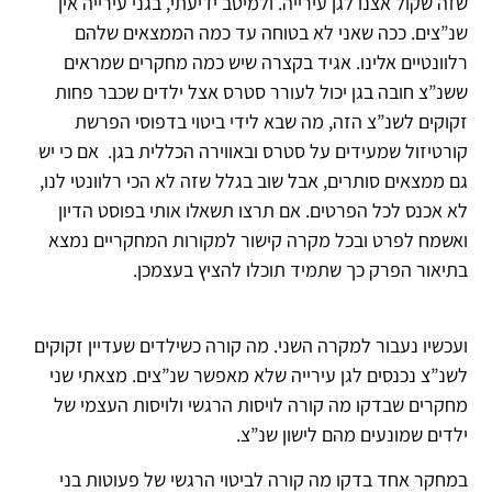
שזה שקול אצנו לגן עירייה. ולמיטב ידיעתי, בגני עירייה אין
שנ”צים. ככה שאני לא בטוחה עד כמה הממצאים שלהם
רלוונטיים אלינו. אגיד בקצרה שיש כמה מחקרים שמראים
ששנ”צ חובה בגן יכול לעורר סטרס אצל ילדים שכבר פחות
זקוקים לשנ”צ הזה, מה שבא לידי ביטוי בדפוסי הפרשת
קורטיזול שמעידים על סטרס ובאווירה הכללית בגן. אם כי יש
גם ממצאים סותרים, אבל שוב בגלל שזה לא הכי רלוונטי לנו,
לא אכנס לכל הפרטים. אם תרצו תשאלו אותי בפוסט הדיון
ואשמח לפרט ובכל מקרה קישור למקורות המחקריים נמצא
בתיאור הפרק כך שתמיד תוכלו להציץ בעצמכן.
ועכשיו נעבור למקרה השני. מה קורה כשילדים שעדיין זקוקים
לשנ”צ נכנסים לגן עירייה שלא מאפשר שנ”צים. מצאתי שני
מחקרים שבדקו מה קורה לויסות הרגשי ולויסות העצמי של
ילדים שמונעים מהם לישון שנ”צ.
במחקר אחד בדקו מה קורה לביטוי הרגשי של פעוטות בני