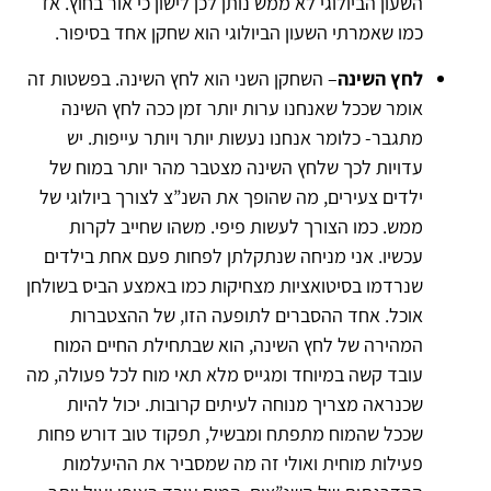
השעון הביולוגי לא ממש נותן לכן לישון כי אור בחוץ. אז
כמו שאמרתי השעון הביולוגי הוא שחקן אחד בסיפור.
לחץ השינה
– השחקן השני הוא לחץ השינה. בפשטות זה
אומר שככל שאנחנו ערות יותר זמן ככה לחץ השינה
מתגבר- כלומר אנחנו נעשות יותר ויותר עייפות. יש
עדויות לכך שלחץ השינה מצטבר מהר יותר במוח של
ילדים צעירים, מה שהופך את השנ”צ לצורך ביולוגי של
ממש. כמו הצורך לעשות פיפי. משהו שחייב לקרות
עכשיו. אני מניחה שנתקלתן לפחות פעם אחת בילדים
שנרדמו בסיטואציות מצחיקות כמו באמצע הביס בשולחן
אוכל. אחד ההסברים לתופעה הזו, של ההצטברות
המהירה של לחץ השינה, הוא שבתחילת החיים המוח
עובד קשה במיוחד ומגייס מלא תאי מוח לכל פעולה, מה
שכנראה מצריך מנוחה לעיתים קרובות. יכול להיות
שככל שהמוח מתפתח ומבשיל, תפקוד טוב דורש פחות
פעילות מוחית ואולי זה מה שמסביר את ההיעלמות