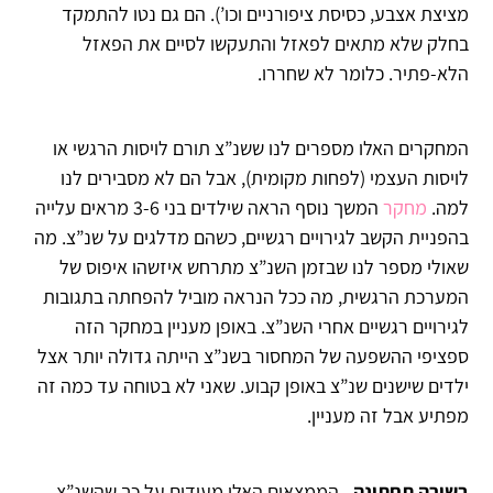
מציצת אצבע, כסיסת ציפורניים וכו’). הם גם נטו להתמקד
בחלק שלא מתאים לפאזל והתעקשו לסיים את הפאזל
הלא-פתיר. כלומר לא שחררו.
המחקרים האלו מספרים לנו ששנ”צ תורם לויסות הרגשי או
לויסות העצמי (לפחות מקומית), אבל הם לא מסבירים לנו
למה.
מחקר
המשך נוסף הראה שילדים בני 3-6 מראים עלייה
בהפניית הקשב לגירויים רגשיים, כשהם מדלגים על שנ”צ. מה
שאולי מספר לנו שבזמן השנ”צ מתרחש איזשהו איפוס של
המערכת הרגשית, מה ככל הנראה מוביל להפחתה בתגובות
לגירויים רגשיים אחרי השנ”צ. באופן מעניין במחקר הזה
ספציפי ההשפעה של המחסור בשנ”צ הייתה גדולה יותר אצל
ילדים שישנים שנ”צ באופן קבוע. שאני לא בטוחה עד כמה זה
מפתיע אבל זה מעניין.
בשורה תחתונה
– הממצאים האלו מעידים על כך שהשנ”צ