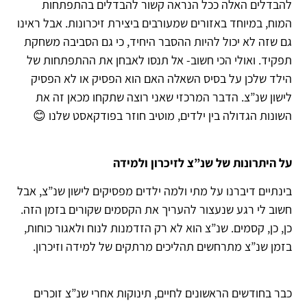
להבדלים האלה ככל הנראה קשור להבדלים בהתפתחות
המוח, במיוחד באזורים שמעורבים ביצירת זיכרונות. אבל ראינו
גם שזה לא יכול להיות ההסבר היחיד, כי גם הסביבה משחקת
תפקיד. ואולי הכי חשוב- אל תנסו לאבחן את ההתפתחות של
הילד שלכן על בסיס השאלה האם הוא הפסיק או לא הפסיק
לישון שנ”צ. הדבר המרכזי שאני רוצה שתקחו מכאן זה את
השונות הגדולה בין ילדים, מוטיב חוזר בפודקאסט שלנו 😊
על היתרונות של שנ”צ לזיכרון ולמידה
בינתיים דיברנו על מתי ולמה ילדים מפסיקים לישון שנ”צ, אבל
חשוב לי רגע שנעצור להעריך את הקסמים שקורים בזמן הזה.
כן, כן, קסמים. שנ”צ הוא לא רק הזדמנות לנוח ולאגור כוחות,
בזמן שנ”צ מתרחשים תהליכים מרתקים של למידה וזיכרון.
כבר בחודשים הראשונים לחיים, תינוקות אחרי שנ”צ זוכרים