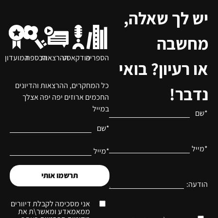
יש לך שאלה,
מחשבה
הספריה
פודקאסט
ההרצאות
הכספת
המועדון
או רעיון? בואי
כל המחקרים, ההרצאות והדיונים
נדבר!
החכמים ארוזים יפה יפה אצלך
במייל
*שם
*שם
*מייל
*מייל
תרשמו אותי
הודעה:
אני מסכימה לקבלת דיוורים
ממאמאדע ומאשר\ת את