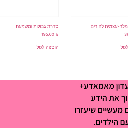
לה-עצמית להורים
סדרת גבולות ומשמעת
195.00
₪
3
לסל
הוספה לסל
עדון מאמאדע+
וך את הידע
 מעשיים שיעזרו
עם הילדים.