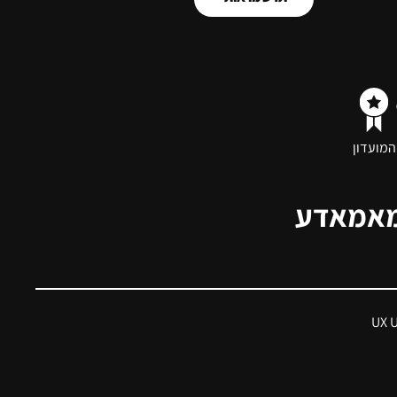
המועדון
מאמאדע
UX 