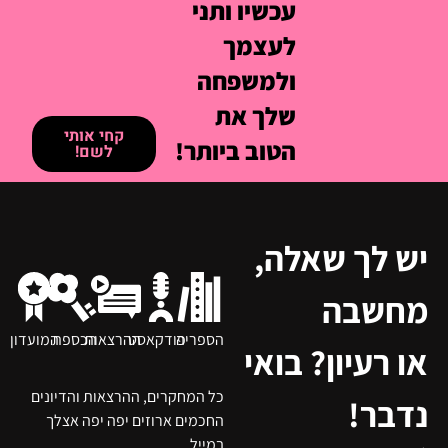
עכשיו ותני
לעצמך
ולמשפחה
שלך את
קחי אותי
הטוב ביותר!
לשם!
יש לך שאלה,
מחשבה
הספריה
פודקאסט
ההרצאות
הכספת
המועדון
או רעיון? בואי
כל המחקרים, ההרצאות והדיונים
נדבר!
החכמים ארוזים יפה יפה אצלך
במייל