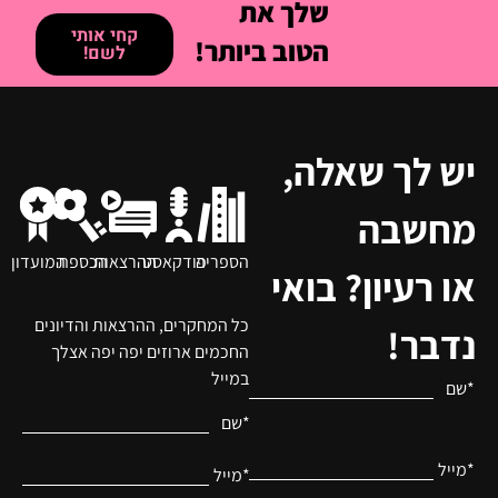
שלך את
קחי אותי
הטוב ביותר!
לשם!
יש לך שאלה,
מחשבה
הספריה
פודקאסט
ההרצאות
הכספת
המועדון
או רעיון? בואי
כל המחקרים, ההרצאות והדיונים
נדבר!
החכמים ארוזים יפה יפה אצלך
במייל
*שם
*שם
*מייל
*מייל