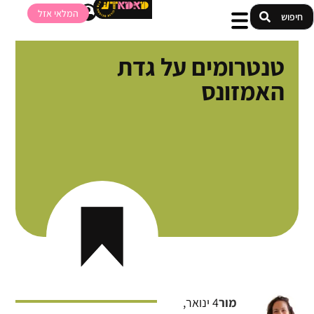
המלאי אזל
טנטרומים על גדת
האמזונס
מור
4 ינואר,