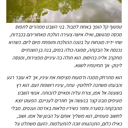
טפטוף קל הופך באחת למבול. בני השבט ממהרים לתפוס
מכסה מהגשם, ואילו אישה צעירה הולכת מאחוריהם בכבדות,
שתי ידיה מונחות על בטנה ההולכת ותופחת מיום ליום. כשהיא
נכנסת אל הבקתה, ספוגה כולה במים, בנה בן השנתיים
מתקרב אליה בהיסוס. הוא תולה בה עיניים מפצירות, ומנסה
לינוק- אך תחינותיו לשווא.
הוא מתרחק ממנה ודמעות מציפות את עיניו, אך לא עובר רגע
והבעתו משתנה לחלוטין- עתה, עיניו רושפות זעם. הוא רץ
בשעטה אל אמו, צורח עליה ומאיים להכותה. אנשי השבט
מעיפים מבט קצר בנעשה אך חוזרים לעניינם. הפעוט יוצא
מהבקתה בסערה וחוזר כשידיו מלאות באדמה וענפים. מבלי
לחשוב פעמיים, הוא משליך אותם על הבטן של אמו. ושוב,
כאילו כלום, התנהגותו זוכה להתעלמות. הזעם משתלט על