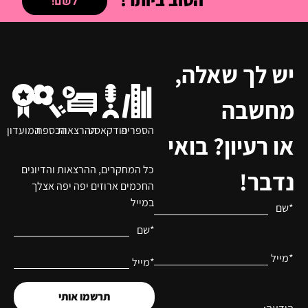
לשם!
יש לך שאלה,
מחשבה
הספריה
פודקאסט
ההרצאות
הכספת
המועדון
או רעיון? בואי
כל המחקרים, ההרצאות והדיונים
נדבר!
החכמים ארוזים יפה יפה אצלך
במייל
*שם
*שם
*מייל
*מייל
תרשמו אותי