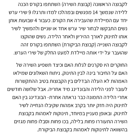
לקבוצה הראשונה (קבוצת השירה) השתתפו בקורס הכנה
ללידה שנמשך 14 מפגשים ובמהלכו למדו ותרגלו 9 שירי ערש
יחד עם המיילדת שהעבירה את הקורס. כעבור 4 שבועות אותן
נשים התבקשו לבחור שיר ערש אחד או שניים ולהמשיך לשיר
אותו לתינוק לאורך ההיריון ולאחר הלידה. נשים שהוקצו
לקבוצה השנייה (קבוצת הביקורת) השתתפו בקורס זהה
שהועבר על ידי אותה מיילדת למעט החלק של שירי הערש.
החוקרים היו סקרנים לגלות האם וכיצד תשפיע השירה של
האם על החיבור בינה לבין התינוק. ניתוח השאלונים שמילאו
האמהות לא העלה הבדלים בין הקבוצות בטיב ההתקשרות
לעובר לפני הלידה והבונדינג מיד אחריה. אבל שלושה חודשים
אחרי הלידה התמונה כבר נראתה אחרת- הבונדינג בין האם
לתינוק היה חזק יותר בקרב אמהות שקיבלו הנחייה לשיר
לתינוק. ובאופן מעניין במיוחד, תינוקות לאמהות בקבוצת
השירה התעוררו פחות בלילה, בכו פחות וסבלו פחות מגזים
בהשוואה לתינוקות לאמהות בקבוצת הביקורת.