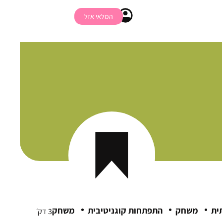
המלאי אזל
·
·
·
ית
משחק
התפתחות קוגניטיבית
משחק
3 דק׳