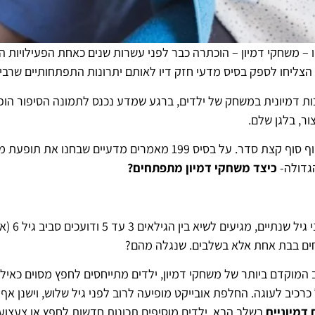
זו – משחקי דמיון – הוכתרה כבר לפני עשרות שנים כאחת הפעילויות
ת דמיונית במשחק של ילדים, ברגע שמדע נכנס לתמונה הסיפור הופך
ור, בלגן שלם.
למרבה המזל, זוג חוקרות מארה”ב החליט לעשות סוף סוף קצת סדר. על 
כיצד משחקי דמיון מתפתחים?
ניצנים רא
ים בבת אחת אלא בשלבים. שנגלה מהם?
המוקדם ביותר של משחקי דמיון, ילדים מתייחסים לחפץ מסוים כאילו
כרכיב לעוגה. החלפת אובייקט מופיעה לרוב לפני גיל שלוש, וישנן אף 
 דמיוניים
בשלב הבא, ילדים מוסיפים תכונות חדשות לחפץ או צעצוע