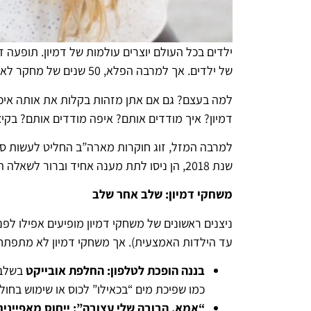
ילדים בכל העולם יוצרים עולמות של דמיון. תופעה 
של ילדים. אך למרבה הפלא, 50 שנים של מחקר לא הצליחו לספק בסיס מדעי חזק דיו לאותם יתרונות התפתחותיים שרבים כל כך בטוחים בהם.
למה בעצם? גם אם אתן מזהות בקלות את אותה איכו
דמיון? איך מודדים אותם? איפה מודדים אותם? בקיצ
שנת 2018, הן ניסו לתת מענה אחיד וברור לשאלה הגדולה-
משחקי דמיון: שלב אחר שלב
עד הילדות האמצעית). אך משחקי דמיון לא מתפתח
בננה הופכת לטלפון: החלפת אובייקט
בשלב 
כמו שפיכת מים “בכאילו” לכוס או שימוש בחול 
“אמא, הבובה שלי עצובה”: ייחוס מאפיינים