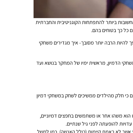
 החשובות ביותר להתפתחות הקוגניטיבית והחברתית
 להיות הרבה יותר מסובך- איך מגדירים משחקי
בסיס 199 מאמרים מדעיים שבחנו את תופעת משחקי הדמיון, מראשית ימיו של המחקר בנושא ועד
שונים של משחקי דמיון מופיעים אפילו לפני גיל שנתיים, מגיעים לשיא בין הגילאים 3 עד 5 ודועכים סביב גיל 6 (אם כי חלק מהילדים ממשיכים לשחק במשחקי דמיון
 הוא משהו אחר או משתמשים בחפצים דמיוניים,
עדויות להופעתה לפני גיל שנתיים.
 אשר לא באמת קיימות (כולל האנשה), כמו למשל