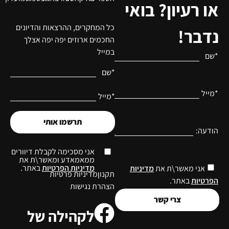
או רעיון? בואי
כל המחקרים, ההרצאות והדיונים
נדבר!
החכמים ארוזים יפה יפה אצלך
במייל
*שם
*שם
*מייל
*מייל
תרשמו אותי
הודעה:
אני מסכימה לקבלת דיוורים
ממאמאדע ומאשר\ת את
מדיניות הפרטיות
באתר.
אני מאשר\ת את
מדיניות
תקנון
מדיניות פרטיות
הפרטיות
באתר.
הצהרת נגישות
צרי קשר
לקהילה של