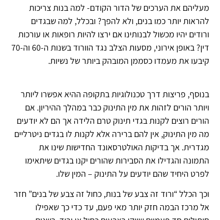
מעליהם את הערכים של הדור הקודם- למה בנות צריכות
להראות יותר כמו בנים, ולא להפך? ובכלל, למה שבגדים
ורודים יהיו מכשול לבנותינו אם ירצו להיות רופאות או עורכות
דין? באופן אירוני, מסעות הצלב נגד הוורוד בשנות ה-60 וה-70
קיבעו את מעמדו כסממן המובהק ביותר של נשיות.
בנוסף, פריצות דרך טכנולוגיות בתקופה ההיא אפשרו ליותר
ויותר הורים לזהות את מין התינוק כבר במהלך ההיריון. אם
הורים רוצים לקנות בגדי תינוק טרם הלידה אך הם לא יודעים
מה מין התינוק, אין להם ברירה אלא לקנות לו בגדים ניטרליים
מגדרית. אך בדיקות האולטרסאונד החדישות שינו את
התמונה והגדילו את הסבירות שהורים יקנו בגדים שיתאימו
לפרט היחיד שהם יודעים על התינוק – המין שלו.
וכך הכלל “ורוד זה צבע של בנות, כחול זה צבע של בנים” חזר
אל מרכז הבמה חזק יותר מאי פעם, עד כדי כך שאפילו