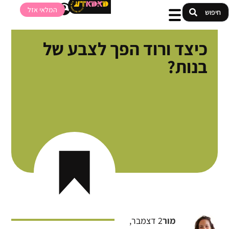
המלאי אזל
כיצד ורוד הפך לצבע של
בנות?
מור
2 דצמבר,