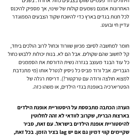
חיתולים חד פעמיים שווקו בצבעים כחול או ורוד. בשנים
האחרונות אמנם נשמעים קולות של שינוי, אך מספיק להיכנס
לכל חנות בגדים בארץ כדי להיווכח שקוד הצבעים הממוגדר
עדיין חי ובועט.
חומר למחשבה לסיום: מכיוון שוורוד וכחול לרוב הולכים ביחד,
קל לחשוב שהם שקולים. אבל הם לא. בנות יכולות ללבוש כחול
כל עוד הבגד מעוצב בגזרה נשית הדורסת את הסממנים
הגבריים. אבל ורוד מביס כל ניסיון לנטרל אותו (מי מתנדבת
למצוא חולצה ורודה עם טרקטור?). דריסת רגלה של
הפטריארכיה באופנת בגדי הילדים, או משהו כזה.
הערה: הכתבה מתבססת על היסטוריית אופנת הילדים
בארצות הברית, שקרוב לוודאי לא זהה לחלוטין
להיסטוריית אופנת הילדים בישראל. עם זאת, סביר
שקיימים קווי דמיון גם אם יש lag בציר הזמן. בכל זאת,