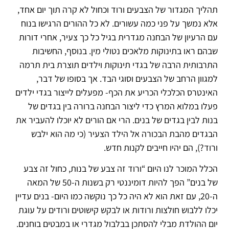
תהליך המגדור של הצבעים ורוד וכחול לא קרה תוך יום אחד,
אלא נמשך על פני כמה עשורים. לא כל ההורים הרגישו בנוח
עם הרעיון של הבחנה מגדרית בגיל כל כך צעיר, אחרי דורות
שבהם ראו בתינוקות מלאכים נטולי מין. בנוסף, החשיבות
התרבותית הרבה של בגדי תינוקות וילדים תוצרת בית תרמה
למגוון הרחב של הצבעים וסוגי הבד. אך בסופו של דבר,
האינטרס הכלכלי הכריע את הכף- מפעלים לייצור בגדי ילדים
פעלו במלוא המרץ כדי ליצור הבחנה ברורה בין בגדים של
בנות לבין בגדים של בנים. הרי אם הורים לא יוכלו להעביר את
הבגדים מהבת הבכורה אל הילד הצעיר (כי מה הוא ילבש
ורוד?), הם יהיו חייבים לקנות חדש.
הכלל המוכר לנו היום “ורוד זה צבע של בנות, כחול זה צבע
של בנים” הפך להיות דומיננטי רק בשנות ה-50 של המאה
ה-20, עם זאת הוא לא היה כל כך נוקשה כמו היום- בנים עדיין
יכלו ללבוש חולצות ורודות או לבקש קישוטים ורודים על עוגת
יום ההולדת מבלי להסתכן בבלבול מגדרי או במבטים בוחנים.