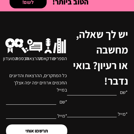
הטוב ביותר!
לשם!
יש לך שאלה,
מחשבה
הספריה
פודקאסט
ההרצאות
הכספת
המועדון
או רעיון? בואי
כל המחקרים, ההרצאות והדיונים
נדבר!
החכמים ארוזים יפה יפה אצלך
במייל
*שם
*שם
*מייל
*מייל
תרשמו אותי