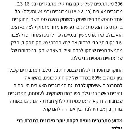
306 משתתפים לשלוש קבוצות גיל: מתבגרים (בני 13-16),
מבוגרים צעירים (בני 18-22) ומבוגרים (בני 24 ומעלה). כל
אחד מהמשתתפים שיחק במשחק נהיגה ממוחשב והחוקרים
בדקו כיצד הוא מתנהג ברגע שהרמזור מתחלף לצהוב- האם
הוא בולם מיד או ממשיך בנסיעה עד לרגע האחרון כדי לצבור
עוד נקודות? כדי לבדוק אם לחץ חברתי משחק תפקיד, חלק
מהמשתתפים שיחקו לבדם ואילו השאר שיחקו בנוכחותם של
שני אנשים נוספים בני גילם.
החוקרים הוטרדו לגלות שבנוכחות בני גילם, המתבגרים קיבלו
ציון גבוה ב-60% במדד של לקיחת סיכונים, בהשוואה
למתבגרים ששיחקו לבדם. גם המבוגרים הצעירים היו פחות
זהירים כאשר בני גילם צפו בהם משחקים. לעומתם, המבוגרים
שבחבורה דווקא הראו עמידות ללחץ חברתי- הם נהגו באותה
צורה, בין אם היו לבד ובין אם היה להם קהל.
מדוע מתבגרים נוטים לקחת יותר סיכונים בחברת בני
גילם?