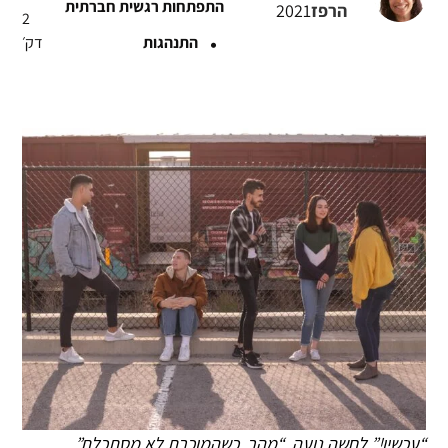
התפתחות רגשית חברתית
הרפז
2021
2
·
התנהגות
דק׳
“עכשיו!” לחשה נועה. “מהר, כשהמוכרת לא מסתכלת”.