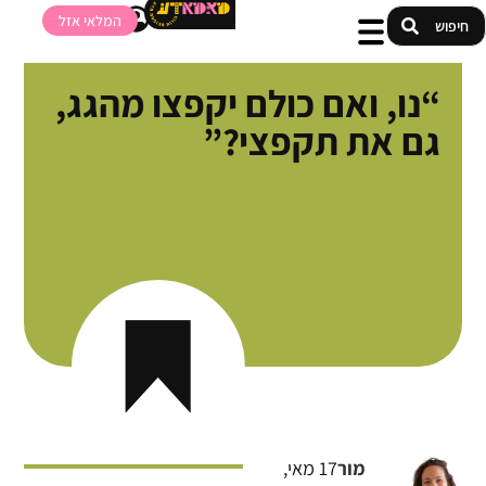
המלאי אזל
“נו, ואם כולם יקפצו מהגג,
גם את תקפצי?”
מור
17 מאי,