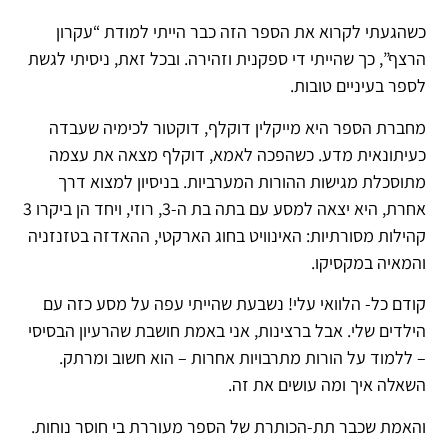
כשהגעתי לקרוא את הספר הזה כבר הייתי למודת “עקרון
הרצף”, כך שהייתי די ספקנית וזהירה. ובכל זאת, ניסיתי לגשת
לספר בעיניים טובות.
מחברת הספר היא מייקלין דוקלף, דוקטור לכימיה שעבדה
כעיתונאית מדע. כשהפכה לאמא, דוקלף מצאה את עצמה
מתוסכלת מגישות ההורות המערביות. בניסיון למצוא דרך
אחרת, היא יצאה למסע עם בתה בת ה-3, רוזי, ויחד הן ביקרו 3
קהילות מסורתיות: האינוויט בחוג הארקטי, ההאדזה בטזנזניה
והמאיה במקסיקו.
קודם כל- הלוואי עלי! נשבעת שהייתי עפה על מסע כזה עם
הילדים שלי. אבל ברצינות, אני באמת חושבת שהרעיון הבסיסי
– ללמוד על הורות מתרבויות אחרות – הוא חשוב ומרתק.
השאלה איך ומה עושים את זה.
והאמת שכבר תת-הכותרת של הספר מעוררת בי חוסר נוחות.