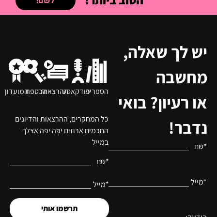
לשם!
יש לך שאלה,
מחשבה
הספריה
פודקאסט
ההרצאות
הכספת
המועדון
או רעיון? בואי
כל המחקרים, ההרצאות והדיונים
נדבר!
החכמים ארוזים יפה יפה אצלך
במייל
*שם
*שם
*מייל
*מייל
תרשמו אותי