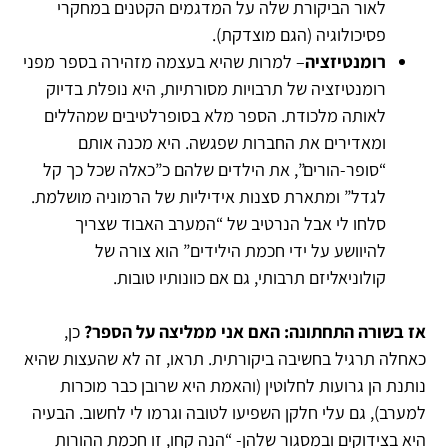
לאור הביקורת שלה על המדגמים הקטנים במחקרי
פסיכולוגיה (הגם מוצדקת).
רומנטיזציה
– למרות שהיא בעצמה מזהירה בספר מפני
רומנטיזציה של תרבויות מסורתיות, היא נופלת בדיוק
לאותה מלכודת. הספר מלא בסופרלטיבים שמהללים
ומאדירים את החברות שפגשה. היא מכנה אותם
“סופר-הורים”, את הילדים שלהם כ”כאלה שכל כך קל
לגדל” ומתארת סצנות אידיליות של הרמוניה מושלמת.
סלחו לי אבל הנרטיב של “המערב האבוד שצריך
להיוושע על ידי חכמת הילידים” הוא צורה של
קולוניאליזם תרבותי, גם אם כוונותיו טובות.
אז בשורה התחתונה: האם אני ממליצה על הספר?
כן,
כאחלה תרגיל בחשיבה ביקורתית. תראו, זה לא שהעצות שהיא
נותנת הן גרועות לחלוטין (והאמת היא שרובן כבר מוכרות
למערב), גם עלי חלקן השפיעו לטובה וגרמו לי לחשוב. הבעיה
היא בצידוקים ובמסגור שלהן- “הנה קחו, זו חכמת ההורות