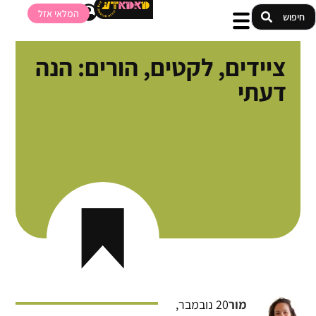
המלאי אזל
ציידים, לקטים, הורים: הנה
דעתי
מור
20 נובמבר,