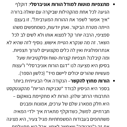
מתצפיות מוטות למודל הורות אוניברסלי
: דוקלף
הגיעה לכל אחת מהקהילות שביקרה עם שאלה ברורה
“איך אפשר לשפר את ההורות המערבית?”. זו בעצם
הייתה מטרת הביקור. ואתן יודעות, כשמחפשים משהו
ספציפי, הרבה יותר קל למצוא אותו ולא לשים לב לכל
השאר. זה מה שנקרא הטיית אישוש. נוסיף לזה שהיא לא
אנתרופולוגית ואין לה כלים מקצועיים לערוך תצפיות.
ומה קיבלנו? תצפיות קצרות-טווח וסלקטיביות שעל
בסיסן היא מציעה לנו “דגם הורות אוניברסלי” ו”עצות
מעשיות שהורים יכולים ליישם מיד” (כלשון הספר).
הורות מחוץ להקשר
– הנקודה אולי הבעייתית ביותר
בספר היא הניסיון לבודד “טכניקות הוריות” מהקונטקסט
התרבותי הרחב שלהן. הורות לא מתקיימת בוואקום –
היא חלק ממארג שלם של ערכים, אמונות ומבנים
חברתיים. למשל, כשדוקלף מתארת איך ילדי המאיה
משתתפים בעבודות המשפחתיות מגיל צעיר, היא מציגה
את זה כ”טכניקה” שאפשר לאמץ. אבל היא מתעלמת