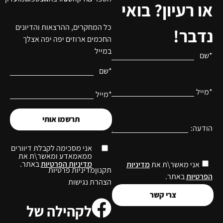
או רעיון? בואי
כל המחקרים, ההרצאות והדיונים
נדבר!
החכמים ארוזים יפה יפה אצלך
במייל
*שם
*שם
*מייל
*מייל
תרשמו אותי
הודעה:
אני מסכימה לקבלת דיוורים
ממאמאדע ומאשר\ת את
מדיניות הפרטיות
באתר.
אני מאשר\ת את
מדיניות
תקנון
מדיניות פרטיות
הפרטיות
באתר.
הצהרת נגישות
צרי קשר
לקהילה של