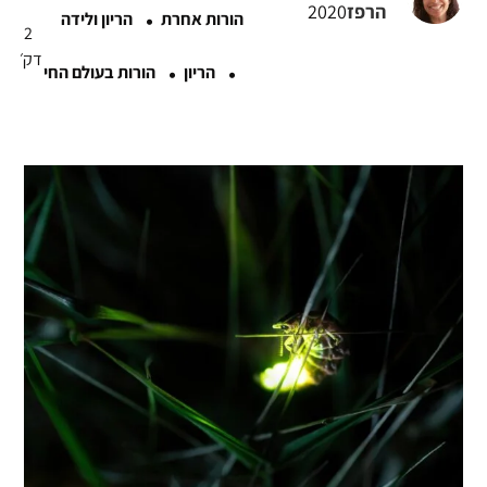
·
הרפז
2020
הורות אחרת
הריון ולידה
2
·
·
דק׳
הריון
הורות בעולם החי