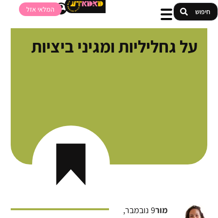
המלאי אזל
על גחליליות ומגיני ביציות
מור
9 נובמבר,