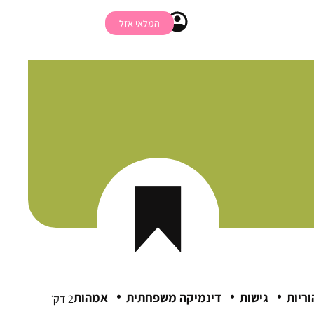
המלאי אזל
·
·
·
וריות
גישות
דינמיקה משפחתית
אמהות
2 דק׳