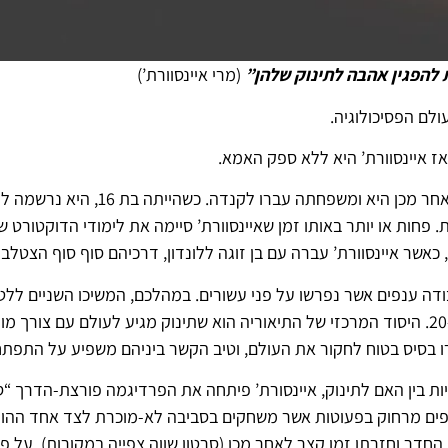
להפגין אהבה לתינוק שלהן”
(מרי איינסוורת’)
ולם הפסיכולוגיה.
אז איינסוורת’ היא ללא ספק האמא.
איינסוורת’ נולדה באוהיו בשנת 1913, אך
חות או יותר באותו זמן שאיינסוורת’ סיימה את לימודי הדוקטורט שלה
אשר איינסוורת’ עברה עם בן זוגה ללונדון, דרכיהם סוף סוף הצטלבו.
בודה ענפים אשר נפרשו על פני עשורים. במהלכם, המשיכו השניים לל
התיאוריות הפסיכולוגיות המשפיעות ביותר במאה ה-20. היסוד המרכזי של התיאוריה הוא שתינוק 
רו בסיס בטוח לחקור את העולם, וטיב הקשר ביניהם משפיע על התפת
ת בין האם לתינוק, איינסורת’ פיתחה את הפרדיגמה פורצת-הדרך “ס
ופים מרחוק בפעוטות אשר משחקים בסביבה לא-מוכרת לצד אחד ההורים
דר וחזרתו זמן קצר לאחר מכן (סרטון שווה צפייה במקורות). על פי 