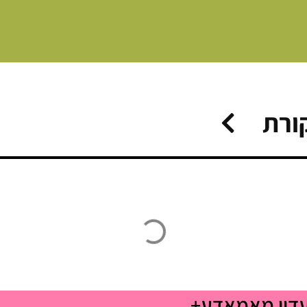
ורת
עדון מאמאדע+