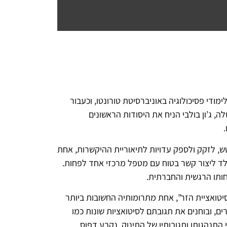
 זמן קצר לאחר מכן היא ומשפחתה עברו לקנדה. כשהייתה בת 16, היא נרשמה ללימודי פסיכולוגיה באוניברסיטת טורונטו, וכעבור
, ג’ון בולבי הניח את היסודות הראשונים
טש, לזקק ולספק עדויות לתיאוריית ההיקשרות, אחת
מגיע לעולם עם צורך מולד ליצור קשר בטוח עם מטפל מרכזי אחד לפחות.
חותו הרגשית והחברתית.
יטואציית הזר”, אחת מתרומותיה החשובות ביותר
, ובוחנים את תגובתם לסיטואציות שונות כמו
התנהגותו ותגובותיו של התינוק, נקבע דפוס