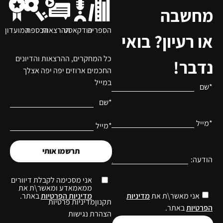
מחשבה
הספריה
פודקאסט
ההרצאות
הכספת
המועדון
או רעיון? בואי
כל המחקרים, ההרצאות והדיונים
נדבר!
החכמים ארוזים יפה יפה אצלך
במייל
*שם
*שם
*מייל
*מייל
תרשמו אותי
הודעה:
אני מסכימה לקבלת דיוורים
ממאמאדע ומאשר\ת את
מדיניות הפרטיות
באתר.
אני מאשר\ת את
מדיניות
תקנון
מדיניות פרטיות
הפרטיות
באתר.
הצהרת נגישות