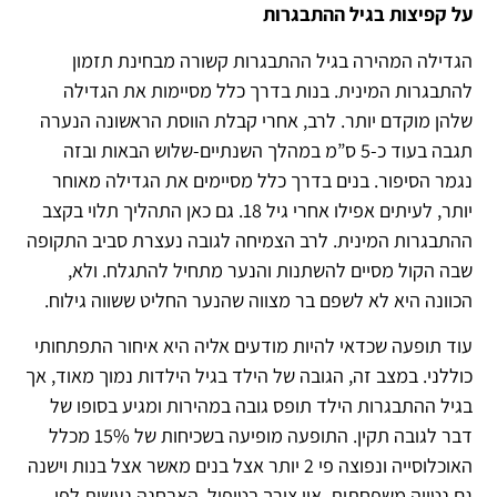
על קפיצות בגיל ההתבגרות
הגדילה המהירה בגיל ההתבגרות קשורה מבחינת תזמון
להתבגרות המינית. בנות בדרך כלל מסיימות את הגדילה
שלהן מוקדם יותר. לרב, אחרי קבלת הווסת הראשונה הנערה
תגבה בעוד כ-5 ס”מ במהלך השנתיים-שלוש הבאות ובזה
נגמר הסיפור. בנים בדרך כלל מסיימים את הגדילה מאוחר
יותר, לעיתים אפילו אחרי גיל 18. גם כאן התהליך תלוי בקצב
ההתבגרות המינית. לרב הצמיחה לגובה נעצרת סביב התקופה
שבה הקול מסיים להשתנות והנער מתחיל להתגלח. ולא,
הכוונה היא לא לשפם בר מצווה שהנער החליט ששווה גילוח.
עוד תופעה שכדאי להיות מודעים אליה היא איחור התפתחותי
כוללני. במצב זה, הגובה של הילד בגיל הילדות נמוך מאוד, אך
בגיל ההתבגרות הילד תופס גובה במהירות ומגיע בסופו של
דבר לגובה תקין. התופעה מופיעה בשכיחות של 15% מכלל
האוכלוסייה ונפוצה פי 2 יותר אצל בנים מאשר אצל בנות וישנה
גם נטייה משפחתית. אין צורך בטיפול, האבחנה נעשית לפי