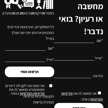
מחשבה
הספריה
פודקאסט
ההרצאות
הכספת
המועדון
או רעיון? בואי
כל המחקרים, ההרצאות והדיונים
נדבר!
החכמים ארוזים יפה יפה אצלך
במייל
*שם
*שם
*מייל
*מייל
תרשמו אותי
הודעה:
אני מסכימה לקבלת דיוורים
ממאמאדע ומאשר\ת את
מדיניות הפרטיות
באתר.
אני מאשר\ת את
מדיניות
תקנון
מדיניות פרטיות
הפרטיות
באתר.
הצהרת נגישות