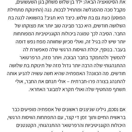
את הסיטואציה הבאה: ילד בן שלוש משחק בגן השעשועים,
מקבל מכה מהמגלשה ומתחיל לבכות. נגה (התינוקת מתחילת
הפוסט) כעת גם בת שלוש. כיצד היא תגיב? בהשוואה לנגה בת
השלושה חודשים, היא כבר מבינה טוב יותר את מצוקתו של
החבר. הסיבה לכך טמונה ביכולות הקוגניטיביות המפותחות
יותר שיש לה בגיל זה, ואולי מכיוון שחוותה מפח נפש דומה
בעבר. בנוסף, יכולת הוויסות הרגשי שלה מאפשרת לה
להמשיך ולהתמקד בחבר הבוכה. ויותר מזה, הרפרטואר
ההתנהגותי שלה הרבה יותר גדול מזה של תינוקת בת שלושה
חודשים. מה הכוונה? האמפתיה שהיא חשה עשויה להניע אותה
להתנהג בצורה פרו-חברתית – אולי תנחם את החבר, אולי
תשתף מהחטיף שלה ואולי תקרא למבוגר האחראי.
אם נסכם, גילינו שניצנים ראשונים של אמפתיה מופיעים כבר
בראשית החיים ותוך זמן די קצר, עם התפתחות הוויסות הרגשי,
היכולות הקוגניטיביות והרפרטואר ההתנהגותי, הקטנטנים