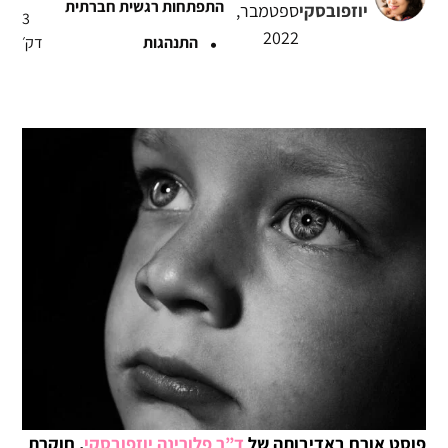
התפתחות רגשית חברתית
יוזפובסקי
ספטמבר,
3
·
2022
התנהגות
דק׳
פוסט אורח באדיבותה של
ד”ר פלורינה יוזפובסקי
, חוקרת