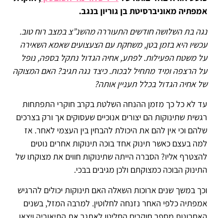
אמפתיה מאוניברסיטת בן גוריון בנגב.
נגה בת השלושה חודשים התעוררה מהשנ”צ במצב רוח טוב.
עכשיו היא בזמן בטן, משחקת עם הצעצועים שאמא השאירה
על משטח הפעילות. לפתע, אחיה הגדול נתקל בספה, נופל
על הרצפה ומיד מתחיל לבכות. כיצד נגה תגיב? האם המצוקה
של אחיה הגדול בכלל תעניין אותה?
עד לא כל כך מזמן ההנחה השלטת בקרב חוקרי התפתחות
רגשית שתינוקות הם יצורים אנוכיים שעסוקים אך ורק בצרכים
שלהם וכי אין להם את היכולת להבחין בין העצמי לאחר. אז
למה בעצם כאשר תינוק אחד בוכה תינוקות אחרים נוטים
להצטרף אליו? הסברה הייתה שתינוקות חווים את מצוקתו של
התינוק הבוכה כמצוקתם ולכן מגיבים בבכי.
וכך במשך שנים ארוכות השאלה האם תינוקות יכולים להרגיש
אמפתיה כלפי האחר נזנחה לחלוטין. למרבה המזל, בשנים
האחרונות מספר חוקרים החליטו לאתגר את התיאוריה ויצאו