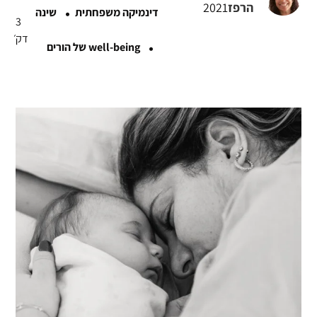
·
הרפז
2021
דינמיקה משפחתית
שינה
3
·
דק׳
well-being של הורים