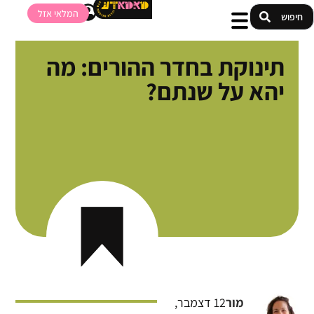
המלאי אזל
תינוקת בחדר ההורים: מה
יהא על שנתם?
מור
12 דצמבר,