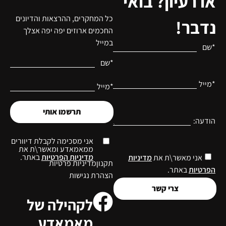
או רעיון? בואי
כל המחקרים, ההרצאות והדיונים
נדבר!
החכמים ארוזים יפה יפה אצלך
במייל
*שם
*שם
*מייל
*מייל
תרשמו אותי
הודעה:
אני מסכימה לקבלת דיוורים
ממאמאדע ומאשר\ת את
מדיניות הפרטיות
באתר.
אני מאשר\ת את
מדיניות
תקנון
מדיניות פרטיות
הפרטיות
באתר.
הצהרת נגישות
צרי קשר
לקהילה של
מאמאדע