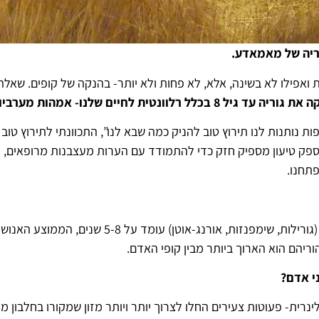
ריה של מאמאדע.
ואפילו לא בשינה, אלא, לא פחות ולא יותר- בהנקה של קופים. שא
חיים שלנו- אמהות מערביות במאה ה-21.
נותנות לנו תירוץ טוב להניק כמה שבא לנו”, התכוונתי לתירוץ טו
פק טיעון מספיק חזק כדי להתמודד עם הערות מעצבנות מרופאים, דו
פתחנו.
בעוד שגיל הגמילה מהנקה אצל קופי-אדם בני ימינו (גורי
וריהם הוא הארוך ביותר מבין קופי האדם.
י אדם?