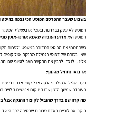
בשבוע שעבר התפרסם הפוסט הכי נצפה בהיסטו
הפוסט לא עסק בבררנות באוכל או בשאלת המסגרות 
הפוסט היא
מדוע העובדה שאמא אורנג-אוטן מניקה את גוריה עד גיל 8 בכלל רלוונטית ל
כשחתמתי את הפוסט המדובר במשפט “לפחות הקופות 
שאין בכוחם של דפוסי הגמילה מהנקה אצל קופים לס
אלינו, ולו כדי להבין את ההקשר האבולוציוני שבו הת
אז בואו נתחיל מהסוף:
העובדה שמשך הזמן שבו תינוקות אנושיים תלויים בה
מה קרה שם בדרך שהוביל לקיצור ההנקה אצל בנ