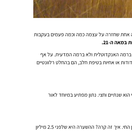
לה אחת שחזרה על עצמה כמה וכמה פעמים בעקבות
ב ברמה האנקדוטלית ולא ברמה המדעית. על אף
דות או אחיות בטיפת חלב, הם בהחלט רלוונטיים
לות, שימפנזות, אורנג-אוטן) עומד על 5-8 שנים, הממוצע האנושי הוא שנתיים וחצי. נתון מפתיע במיוחד לאור
חוקרי אבולוציית האדם סבורים שהסיבה לכך היא קולינרית- פעוטות צעירים החלו לצרוך יותר ויותר מזון שמקורו בחלבון מן החי. איך זה קרה? ההשערה היא שלפני 2.5 מיליון