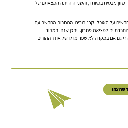
ר מזון מבטיח במיוחד, והשנייה הייתה המצאתם של
ם חדשים על האוכל- קרניבורים. התחרות החדשה עם
החברתיים למציאת פתרון. ייתכן שזהו המקור
ני לאמרה הידועה “it takes a village to raise a child”, או במונח הרשמי- הורות משותפת (alloparenting). הרי גם אם במקרה לא שפר מזלו של אחד ההורים
 שרוצה!