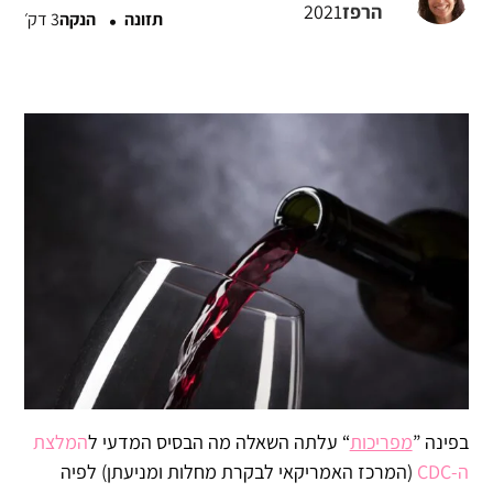
·
הרפז
2021
תזונה
הנקה
3 דק׳
בפינה ”
מפריכות
“ עלתה השאלה מה הבסיס המדעי ל
המלצת
ה-CDC
(המרכז האמריקאי לבקרת מחלות ומניעתן) לפיה