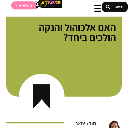
המלאי אזל
האם אלכוהול והנקה
הולכים ביחד?
מור
7 ינואר,