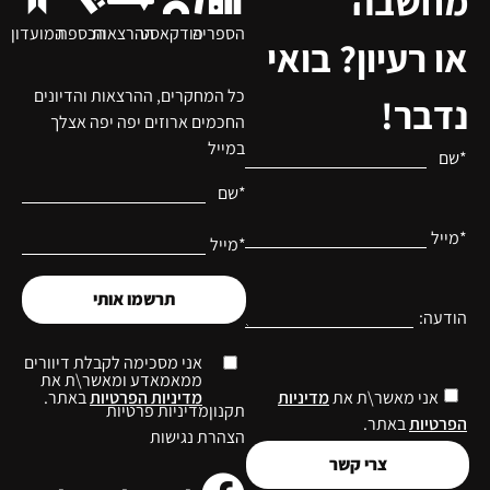
מחשבה
הספריה
פודקאסט
ההרצאות
הכספת
המועדון
או רעיון? בואי
כל המחקרים, ההרצאות והדיונים
נדבר!
החכמים ארוזים יפה יפה אצלך
במייל
*שם
*שם
*מייל
*מייל
תרשמו אותי
הודעה:
אני מסכימה לקבלת דיוורים
ממאמאדע ומאשר\ת את
מדיניות הפרטיות
באתר.
אני מאשר\ת את
מדיניות
תקנון
מדיניות פרטיות
הפרטיות
באתר.
הצהרת נגישות
צרי קשר