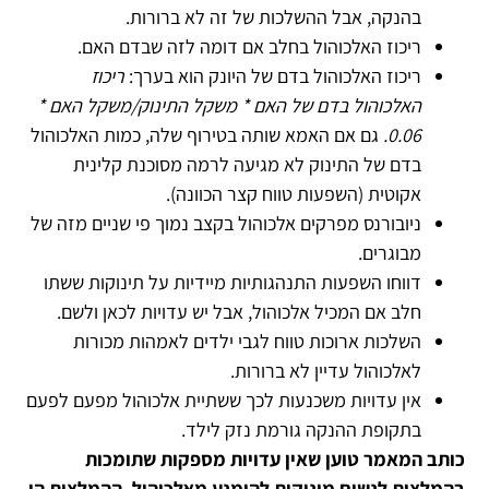
בהנקה, אבל ההשלכות של זה לא ברורות.
ריכוז האלכוהול בחלב אם דומה לזה שבדם האם.
ריכוז האלכוהול בדם של היונק הוא בערך:
ריכוז
האלכוהול בדם של האם * משקל התינוק/משקל האם *
0.06.
גם אם האמא שותה בטירוף שלה, כמות האלכוהול
בדם של התינוק לא מגיעה לרמה מסוכנת קלינית
אקוטית (השפעות טווח קצר הכוונה).
ניובורנס מפרקים אלכוהול בקצב נמוך פי שניים מזה של
מבוגרים.
דווחו השפעות התנהגותיות מיידיות על תינוקות ששתו
חלב אם המכיל אלכוהול, אבל יש עדויות לכאן ולשם.
השלכות ארוכות טווח לגבי ילדים לאמהות מכורות
לאלכוהול עדיין לא ברורות.
אין עדויות משכנעות לכך ששתיית אלכוהול מפעם לפעם
בתקופת ההנקה גורמת נזק לילד.
כותב המאמר טוען שאין עדויות מספקות שתומכות
בהמלצות לנשים מיניקות להימנע מאלכוהול. ההמלצות הן