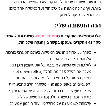
הימנעות משתיית אכלוהול בהנקה היא האופציה הבטוחה
ביותר, אך צריכה מתונה של אלכוהול (עד כמשקה אחד ביום)
לא נמצאה כמזיקה לתינוק.
הנה התשובה שלי:
אלו הממצאים העיקריים מ
מאמר סקירה
משנת 2014 אשר
סקר 41 מחקרים שעסקו בקשר בין הנקה ואלכוהול:
בערך 50 אחוז מהנשים המניקות בעולם המערבי צורכות
אלכוהול בצורה זו או אחרת.
לאלכוהול יש השפעה מעכבת על אוקסיטוצין ולכן הוא
מעכב את רפלקס זרימת החלב (let down reflex)-
רפלקס שמופעל בתחילת כל יניקה על ידי התינוק
(לפעמים גם באופן ספונטני) ומשחרר חלב מהצינוריות
על ידי כיווץ שרירים בחזה. לעיכוב הזה יש אפקט עקיף
בירידה זמנית בייצור החלב (מנגנון משוב שלילי).
אלכוהול משפיע גם על פרולקטין, עוד הורמון שמעורב