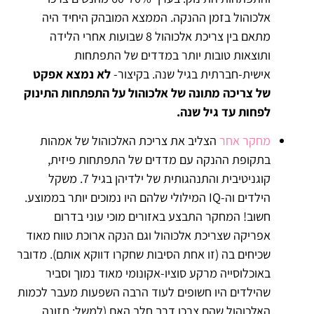
אלכוהול בזמן ההנקה. הממצא המובהק היחיד היה
מתאם בין צריכת אלכוהול 8 שבועות אחרי הלידה
ותוצאות טובות יותר במדדים של התפתחות
אישית-חברתית בגיל שנה. בקיצור-
לא נמצא אפקט
של צריכה מתונה של אלכוהול על התפתחות התינוק
לפחות עד גיל שנה.
מחקר אחר
הצליב את צריכת האלכוהול של אמהות
בתקופת ההנקה עם מדדים של התפתחות פיזית,
קוגניטיבית והתנהגותית של ילדיהן בגיל 7. משקל
הילדים וה-IQ המילולי שלהם היו נמוכים יותר בממוצע.
חשוב! המחקר התבצע באזורים מוכי עוני בדרום
אפריקה שצריכת אלכוהול וגם הנקה ארוכת טווח מאוד
שכיחים בה (זו אחת הסיבות שחקרו דווקא אותם). מדובר
באוכלוסייה מרקע סוציו-אקונומי מאוד נמוך וסביר
שהילדים היו חשופים לעוד הרבה השפעות מעבר לכמות
האלכוהול שהם צרכו דרך חלב האם (למשל: תזונה