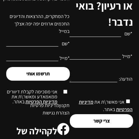
או רעיון? בואי
כל המחקרים, ההרצאות והדיונים
נדבר!
החכמים ארוזים יפה יפה אצלך
במייל
*שם
*שם
*מייל
*מייל
תרשמו אותי
הודעה:
אני מסכימה לקבלת דיוורים
ממאמאדע ומאשר\ת את
מדיניות הפרטיות
באתר.
אני מאשר\ת את
מדיניות
תקנון
מדיניות פרטיות
הפרטיות
באתר.
הצהרת נגישות
צרי קשר
לקהילה של