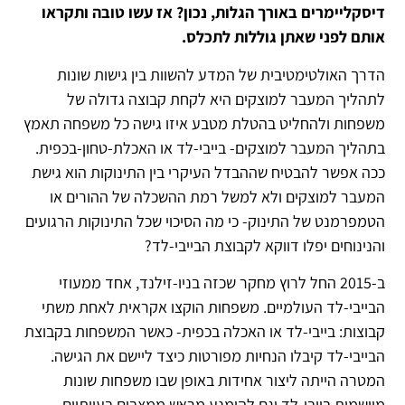
דיסקליימרים באורך הגלות, נכון? אז עשו טובה ותקראו
אותם לפני שאתן גוללות לתכלס.
הדרך האולטימטיבית של המדע להשוות בין גישות שונות
לתהליך המעבר למוצקים היא לקחת קבוצה גדולה של
משפחות ולהחליט בהטלת מטבע איזו גישה כל משפחה תאמץ
בתהליך המעבר למוצקים- בייבי-לד או האכלת-טחון-בכפית.
ככה אפשר להבטיח שההבדל העיקרי בין התינוקות הוא גישת
המעבר למוצקים ולא למשל רמת ההשכלה של ההורים או
הטמפרמנט של התינוק- כי מה הסיכוי שכל התינוקות הרגועים
והנינוחים יפלו דווקא לקבוצת הבייבי-לד?
ב-2015 החל לרוץ מחקר שכזה בניו-זילנד, אחד ממעוזי
הבייבי-לד העולמיים. משפחות הוקצו אקראית לאחת משתי
קבוצות: בייבי-לד או האכלה בכפית- כאשר המשפחות בקבוצת
הבייבי-לד קיבלו הנחיות מפורטות כיצד ליישם את הגישה.
המטרה הייתה ליצור אחידות באופן שבו משפחות שונות
מיישמות בייבי-לד וגם להימנע מראש ממצבים בעייתיים