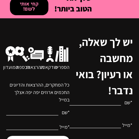
קחי אותי
הטוב ביותר!
לשם!
יש לך שאלה,
מחשבה
הספריה
פודקאסט
ההרצאות
הכספת
המועדון
או רעיון? בואי
כל המחקרים, ההרצאות והדיונים
נדבר!
החכמים ארוזים יפה יפה אצלך
במייל
*שם
*שם
*מייל
*מייל