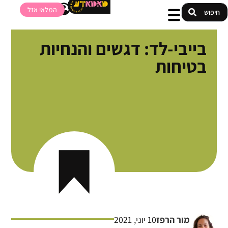
המלאי אזל
בייבי-לד: דגשים והנחיות
בטיחות
מור הרפז
10 יוני, 2021