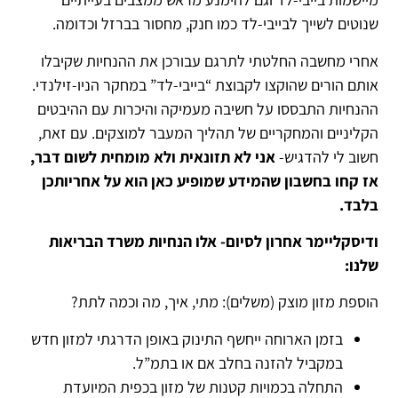
שנוטים לשייך לבייבי-לד כמו חנק, מחסור בברזל וכדומה.
אחרי מחשבה החלטתי לתרגם עבורכן את ההנחיות שקיבלו
אותם הורים שהוקצו לקבוצת “בייבי-לד” במחקר הניו-זילנדי.
ההנחיות התבססו על חשיבה מעמיקה והיכרות עם ההיבטים
הקליניים והמחקריים של תהליך המעבר למוצקים. עם זאת,
חשוב לי להדגיש-
אני לא תזונאית ולא מומחית לשום דבר,
אז קחו בחשבון שהמידע שמופיע כאן הוא על אחריותכן
בלבד.
ודיסקליימר אחרון לסיום- אלו הנחיות משרד הבריאות
שלנו:
הוספת מזון מוצק (משלים): מתי, איך, מה וכמה לתת?
בזמן הארוחה ייחשף התינוק באופן הדרגתי למזון חדש
במקביל להזנה בחלב אם או בתמ”ל.
התחלה בכמויות קטנות של מזון בכפית המיועדת