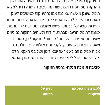
התינוק (בממוצע 17% מכלל ההנקות). בחודשים לאחר מכן
ההנקה המשותפת הולכת ופוחתת וסביב גיל שנה נדיר למצוא
תינוק שיונק מאישה שאיננה אמו (התינוקות ממשיכים לינוק
מאמם עד גיל 3-4). כשהאם יוצאת לצוד, או אפילו סתם מניחה
ראש על מצע עלי בננות, הנשים שסביבה מסייעות לה ונותנות
מענה לתינוק הרעב- סבתות, דודות ולעיתים רחוקות גם נשים
שאינן מהמשפחה. רגע, מה? סבתות? מניקות? כן, מסתבר
שאפילו סבתות שהפסיקו לקבל וסת יכולות לייצר חלב. גם
אבות מניקים הם לא מראה יוצא דופן אצל בני האקא. חלב
אולי אין שם, אבל ללא ספק מדובר באחלה של מוצץ אנושי.
סביבה תומכת הנקה- גרסת המקור.
לקבוצת הוואטסאפ
לדיון על
השקטה
הפוסט