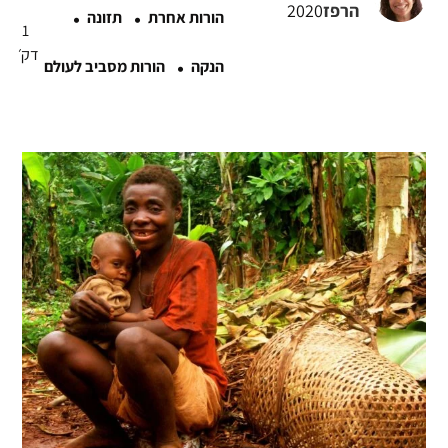
·
·
הרפז
2020
הורות אחרת
תזונה
1
·
דק׳
הנקה
הורות מסביב לעולם