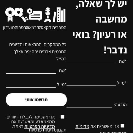
יש לך שאלה,
מחשבה
הספריה
פודקאסט
ההרצאות
הכספת
המועדון
או רעיון? בואי
כל המחקרים, ההרצאות והדיונים
נדבר!
החכמים ארוזים יפה יפה אצלך
במייל
*שם
*שם
*מייל
*מייל
תרשמו אותי
הודעה:
אני מסכימה לקבלת דיוורים
ממאמאדע ומאשר\ת את
מדיניות הפרטיות
באתר.
אני מאשר\ת את
מדיניות
תקנון
מדיניות פרטיות