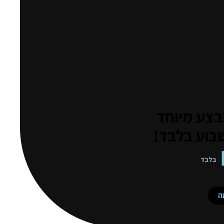
צע מיוחד
בוע בלבד!
ה