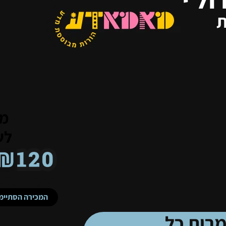
ת
מב
לש
במקום
270 ש"ח
המכירה הסתיימ
רות כל