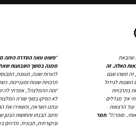
ת שהבאת
“
פשוט וואו! הסדרה היתה מ
ות האלה. זה
ממנה במשך השבועות שאחר
, זה משהו שגם
להורות שונה, מגוונת, המבוסס
השונות לגידול
תרבויות שונות ומעניינות. 
ת בתרבויות
‘ומה ההמלצה?’, אמרתי לה ש
תי איך מגדלים
לא הפיקו בסוף שורת המלצות
 עוד הרצאות
ונתנו השראה, והשאירו את הה
תי.. סופר!!!”
תמר
מיטב הבנתו ותחושות הבטן של
וביקורתית, תבונית. מדהים בעי