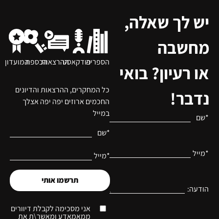
יש לך שאלה,
מחשבה
הספריה
פודקאסט
ההרצאות
הכספת
המועדון
או רעיון? בואי
כל המחקרים, ההרצאות והדיונים
נדבר!
החכמים ארוזים יפה יפה אצלך
במייל
*שם
*שם
*מייל
*מייל
תרשמו אותי
הודעה:
אני מסכימה לקבלת דיוורים
ממאמאדע ומאשר\ת את