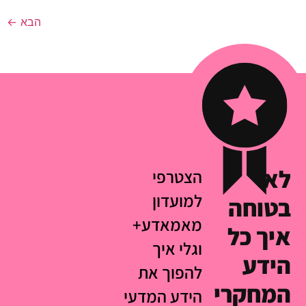
הבא
←
לא
הצטרפי
למועדון
בטוחה
מאמאדע+
איך כל
וגלי איך
הידע
להפוך את
המחקרי
הידע המדעי