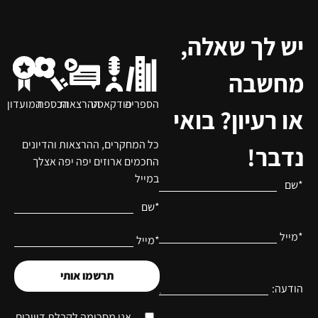
יש לך שאלה,
מחשבה
הספריה
פודקאסט
ההרצאות
הכספת
המועדון
או רעיון? בואי
כל המחקרים, ההרצאות והדיונים
נדבר!
החכמים ארוזים יפה יפה אצלך
במייל
*שם
*שם
*מייל
*מייל
תרשמו אותי
הודעה:
אני מסכימה לקבלת דיוורים