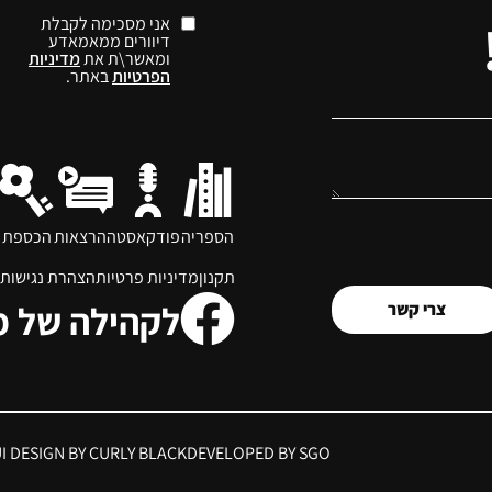
אני מסכימה לקבלת
דיוורים ממאמאדע
ומאשר\ת את
מדיניות
הפרטיות
באתר.
הספריה
פודקאסט
ההרצאות
הכספת
תקנון
מדיניות פרטיות
הצהרת נגישות
לקהילה של 
צרי קשר
UI DESIGN BY CURLY BLACK
DEVELOPED BY SGO