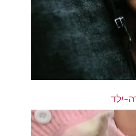
רה-ילד