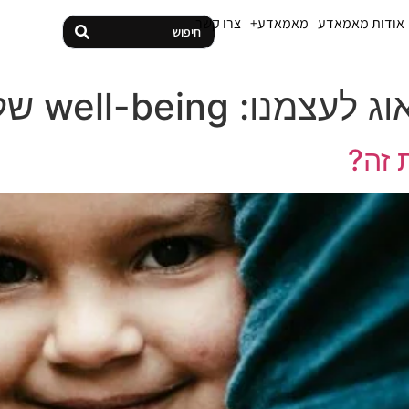
אודות מאמאדע
מאמאדע+
צרו קשר
עצמנו: well-being של הורים
ת זה?