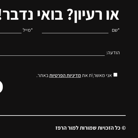
או רעיון? בואי נדבר!
*שם
*מייל
הודעה:
אני מאשר\ת את
מדיניות הפרטיות
באתר.
© כל הזכויות שמורות למור הרפז