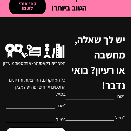
קחי אותי
הטוב ביותר!
לשם!
יש לך שאלה,
מחשבה
הספריה
פודקאסט
ההרצאות
הכספת
המועדון
או רעיון? בואי
כל המחקרים, ההרצאות והדיונים
נדבר!
החכמים ארוזים יפה יפה אצלך
במייל
*שם
*שם
*מייל
*מייל