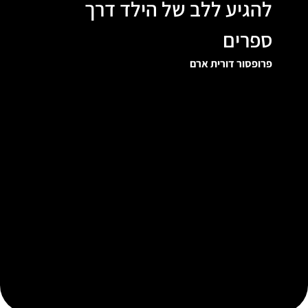
לב של הילד דרך
איך תכל'ס לד
פרופסור תרצה יואלס
 ארם