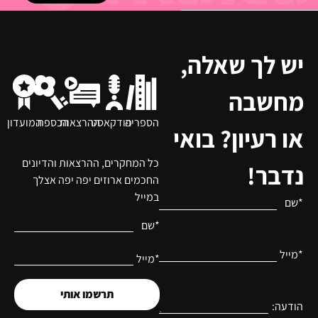
יש לך שאלה,
מחשבה
הספריה
פודקאסט
ההרצאות
הכספת
המועדון
או רעיון? בואי
כל המחקרים, ההרצאות והדיונים
נדבר!
החכמים ארוזים יפה יפה אצלך
במייל
*שם
*שם
*מייל
*מייל
תרשמו אותי
הודעה: