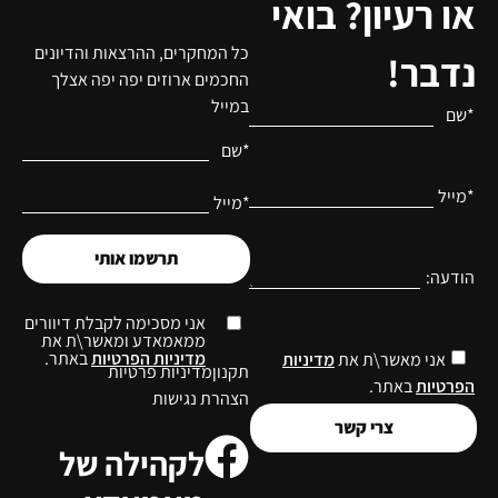
או רעיון? בואי
כל המחקרים, ההרצאות והדיונים
נדבר!
החכמים ארוזים יפה יפה אצלך
במייל
*שם
*שם
*מייל
*מייל
תרשמו אותי
הודעה:
אני מסכימה לקבלת דיוורים
ממאמאדע ומאשר\ת את
מדיניות הפרטיות
באתר.
אני מאשר\ת את
מדיניות
תקנון
מדיניות פרטיות
הפרטיות
באתר.
הצהרת נגישות
צרי קשר
לקהילה של