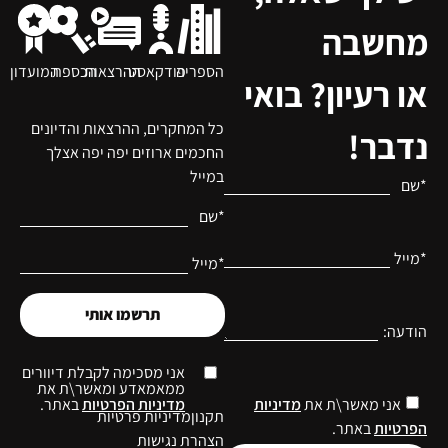
מחשבה
הספריה
פודקאסט
ההרצאות
הכספת
המועדון
או רעיון? בואי
כל המחקרים, ההרצאות והדיונים
נדבר!
החכמים ארוזים יפה יפה אצלך
במייל
*שם
*שם
*מייל
*מייל
תרשמו אותי
הודעה:
אני מסכימה לקבלת דיוורים
ממאמאדע ומאשר\ת את
מדיניות הפרטיות
באתר.
אני מאשר\ת את
מדיניות
תקנון
מדיניות פרטיות
הפרטיות
באתר.
הצהרת נגישות